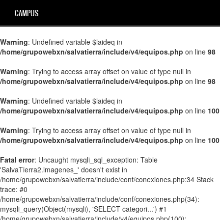
CAMPUS
Warning
: Undefined variable $laideq in
/home/grupowebxn/salvatierra/include/v4/equipos.php
on line
98
Warning
: Trying to access array offset on value of type null in
/home/grupowebxn/salvatierra/include/v4/equipos.php
on line
98
Warning
: Undefined variable $laideq in
/home/grupowebxn/salvatierra/include/v4/equipos.php
on line
100
Warning
: Trying to access array offset on value of type null in
/home/grupowebxn/salvatierra/include/v4/equipos.php
on line
100
Fatal error
: Uncaught mysqli_sql_exception: Table
'SalvaTierra2.imagenes_' doesn't exist in
/home/grupowebxn/salvatierra/include/conf/conexiones.php:34 Stack
trace: #0
/home/grupowebxn/salvatierra/include/conf/conexiones.php(34):
mysqli_query(Object(mysqli), 'SELECT categori...') #1
/home/grupowebxn/salvatierra/include/v4/equipos.php(100):