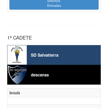
Solicítud
Entradas
1ª CADETE
SD Salvatierra
descansa
Jornada