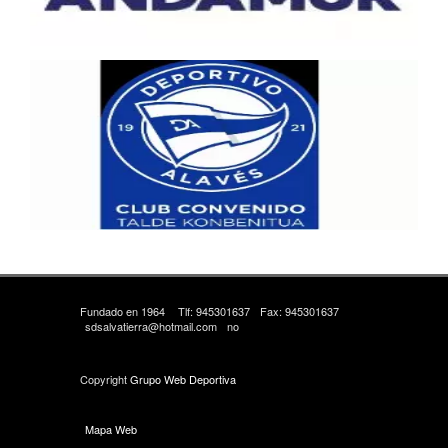
Fundado en 1964
Tlf: 945301637
Fax: 945301637
sdsalvatierra@hotmail.com
no
Copyright
Grupo Web Deportiva
Mapa Web